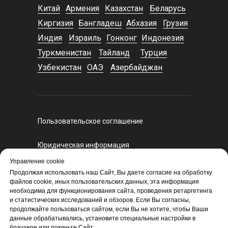
Китай
Армения
Казахстан
Беларусь
Киргизия
Бангладеш
Абхазия
Грузия
Индия
Израиль
Гонконг
Индонезия
Туркменистан
Тайланд
Турция
Узбекистан
ОАЭ
Азербайджан
Пользовательское соглашение
Юридическая информация
Регламент оказания курьерских услуг
Управление cookie
Политика конфиденциальности
Продолжая использовать наш Сайт, Вы даете согласие на обработку
файлов cookie, иных пользовательских данных, эта информация
Политика экспертного и санкционного
необходима для функционирования сайта, проведения ретаргетинга
контроля
и статистических исследований и обзоров. Если Вы согласны,
продолжайте пользоваться сайтом, если Вы не хотите, чтобы Ваши
данные обрабатывались, установите специальные настройки в
браузере или покиньте Сайт.