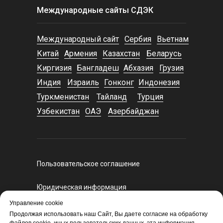
Международные сайты СДЭК
Международный сайт
Сербия
Вьетнам
Китай
Армения
Казахстан
Беларусь
Киргизия
Бангладеш
Абхазия
Грузия
Индия
Израиль
Гонконг
Индонезия
Туркменистан
Тайланд
Турция
Узбекистан
ОАЭ
Азербайджан
Пользовательское соглашение
Юридическая информация
Регламент оказания курьерских услуг
Управление cookie
Политика конфиденциальности
Продолжая использовать наш Сайт, Вы даете согласие на обработку