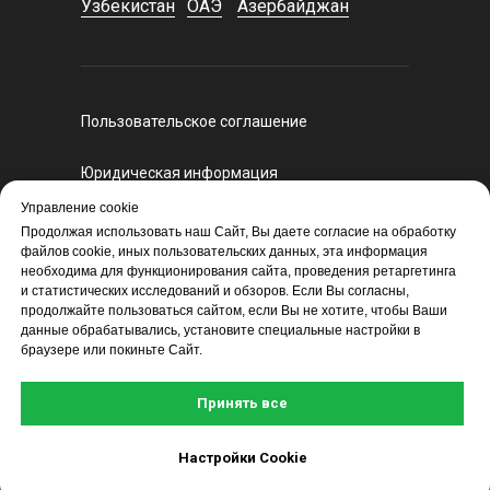
Узбекистан
ОАЭ
Азербайджан
Пользовательское соглашение
Юридическая информация
Регламент оказания курьерских услуг
Управление cookie
Политика конфиденциальности
Продолжая использовать наш Сайт, Вы даете согласие на обработку
файлов cookie, иных пользовательских данных, эта информация
Политика экспертного и санкционного
необходима для функционирования сайта, проведения ретаргетинга
контроля
и статистических исследований и обзоров. Если Вы согласны,
продолжайте пользоваться сайтом, если Вы не хотите, чтобы Ваши
данные обрабатывались, установите специальные настройки в
браузере или покиньте Сайт.
Принять все
Настройки Cookie
©2000–2026, Курьерская компания СДЭК